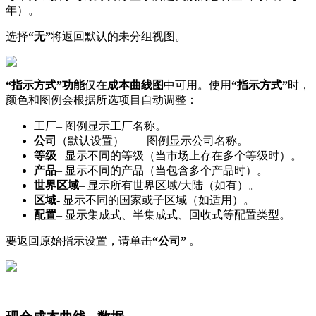
年
）
。
选
择
“
无
”
将
返
回
默
认
的
未
分
组
视
图
。
“
指
示
方
式
”
功
能
仅
在
成
本
曲
线
图
中
可
用
。
使
用
“
指
示
方
式
”
时
，
颜
色
和
图
例
会
根
据
所
选
项
目
自
动
调
整
：
工
厂
–
图
例
显
示
工
厂
名
称
。
公
司
（
默
认
设
置
）
—
—
图
例
显
示
公
司
名
称
。
等
级
–
显
示
不
同
的
等
级
（
当
市
场
上
存
在
多
个
等
级
时
）
。
产
品
–
显
示
不
同
的
产
品
（
当
包
含
多
个
产
品
时
）
。
世
界
区
域
–
显
示
所
有
世
界
区
域
/
大
陆
（
如
有
）
。
区
域
-
显
示
不
同
的
国
家
或
子
区
域
（
如
适
用
）
。
配
置
–
显
示
集
成
式
、
半
集
成
式
、
回
收
式
等
配
置
类
型
。
要
返
回
原
始
指
示
设
置
，
请
单
击
“
公
司
”
。