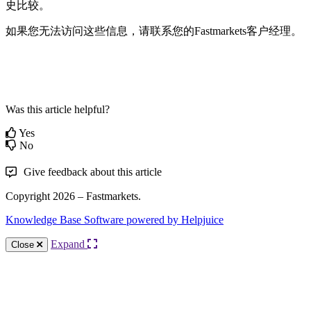
史
比
较
。
如
果
您
无
法
访
问
这
些
信
息
，
请
联
系
您
的
Fastmarkets
客
户
经
理
。
Was this article helpful?
Yes
No
Give feedback about this article
Copyright 2026 – Fastmarkets.
Knowledge Base Software powered by Helpjuice
Expand
Close