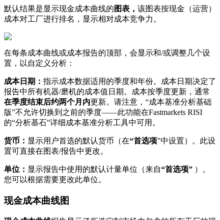
默
认
结
果
是
显
示
现
金
成
本
曲
线
的
图
表
，
该
图
表
按
现
金
（
运
营
）
成
本
对
工
厂
进
行
排
名
，
显
示
相
对
成
本
竞
争
力
。
在
每
条
成
本
曲
线
或
成
本
报
告
的
顶
部
，
会
显
示
和
/
或
调
整
几
个
设
置
，
以
自
定
义
分
析
：
成
本
日
期
：
指
示
成
本
数
据
适
用
的
季
度
和
年
份
。
成
本
日
期
决
定
了
报
告
中
所
有
机
器
/
磨
机
的
成
本
值
日
期
。
成
本
按
季
度
更
新
，
通
常
在
季
度
结
束
后
约
两
个
月
内
更
新
。
请
注
意
，
“
成
本
基
准
分
析
基
础
版
”
不
允
许
切
换
到
之
前
的
季
度
—
—
此
功
能
在
Fastmarkets
RISI
的
“
分
析
基
石
”
详
细
成
本
基
准
分
析
工
具
中
可
用
。
货
币
：
显
示
用
户
首
选
的
默
认
货
币
（
在
“
首
选
项
”
中
设
置
）
。
此
设
置
可
直
接
在
图
表
/
报
告
中
更
改
。
单
位
：
显
示
报
告
中
使
用
的
默
认
计
量
单
位
（
来
自
“
首
选
项
”
）
。
您
可
以
根
据
需
要
更
改
此
单
位
。
现
金
成
本
曲
线
图