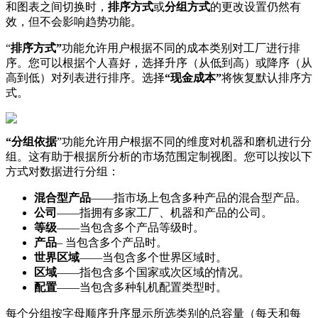
和
图
表
之
间
切
换
时
，
排
序
方
式
或
分
组
方
式
的
更
改
设
置
仍
然
有
效
，
但
不
会
影
响
趋
势
功
能
。
“
排
序
方
式
”
功
能
允
许
用
户
根
据
不
同
的
成
本
类
别
对
工
厂
进
行
排
序
。
您
可
以
根
据
个
人
喜
好
，
选
择
升
序
（
从
低
到
高
）
或
降
序
（
从
高
到
低
）
对
列
表
进
行
排
序
。
选
择
“
现
金
成
本
”
将
恢
复
默
认
排
序
方
式
。
“
分
组
依
据
”
功
能
允
许
用
户
根
据
不
同
的
维
度
对
机
器
和
磨
机
进
行
分
组
。
这
有
助
于
根
据
所
分
析
的
市
场
范
围
定
制
视
图
。
您
可
以
按
以
下
方
式
对
数
据
进
行
分
组
：
混
合
型
产
品
—
—
指
市
场
上
包
含
多
种
产
品
的
混
合
型
产
品
。
公
司
—
—
指
拥
有
多
家
工
厂
、
机
器
和
产
品
的
公
司
。
等
级
—
—
当
包
含
多
个
产
品
等
级
时
。
产
品
–
当
包
含
多
个
产
品
时
。
世
界
区
域
—
—
当
包
含
多
个
世
界
区
域
时
。
区
域
—
—
指
包
含
多
个
国
家
或
次
区
域
的
情
况
。
配
置
—
—
当
包
含
多
种
轧
机
配
置
类
型
时
。
每
个
分
组
按
字
母
顺
序
升
序
显
示
所
选
类
别
的
总
容
量
（
每
天
和
每