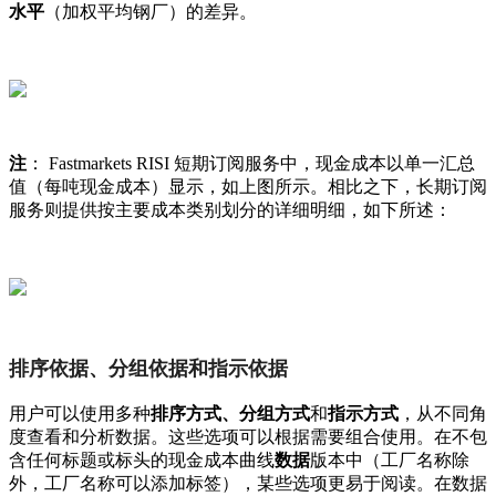
水
平
（
加
权
平
均
钢
厂
）
的
差
异
。
注
：
Fastmarkets
RISI
短
期
订
阅
服
务
中
，
现
金
成
本
以
单
一
汇
总
值
（
每
吨
现
金
成
本
）
显
示
，
如
上
图
所
示
。
相
比
之
下
，
长
期
订
阅
服
务
则
提
供
按
主
要
成
本
类
别
划
分
的
详
细
明
细
，
如
下
所
述
：
排
序
依
据
、
分
组
依
据
和
指
示
依
据
用
户
可
以
使
用
多
种
排
序
方
式
、
分
组
方
式
和
指
示
方
式
，
从
不
同
角
度
查
看
和
分
析
数
据
。
这
些
选
项
可
以
根
据
需
要
组
合
使
用
。
在
不
包
含
任
何
标
题
或
标
头
的
现
金
成
本
曲
线
数
据
版
本
中
（
工
厂
名
称
除
外
，
工
厂
名
称
可
以
添
加
标
签
）
，
某
些
选
项
更
易
于
阅
读
。
在
数
据