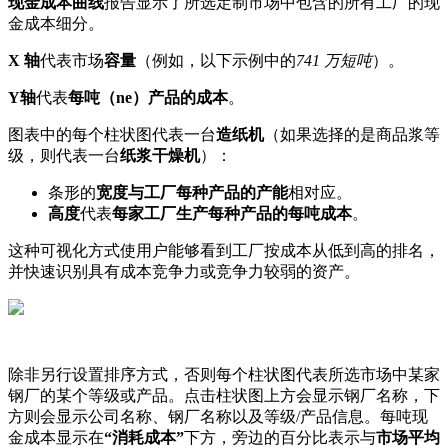
现
金
成
本
曲
线
报
告
显
示
了
所
选
定
制
市
场
中
包
含
的
所
有
工
厂
的
现
金
成
本
细
分
。
X
轴
代
表
市
场
容
量
（
例
如
，
以
下
示
例
中
的
741
万
短
吨
）
。
Y
轴
代
表
每
吨
（
ne
）
产
品
的
成
本
。
图
表
中
的
每
个
柱
状
图
代
表
一
台
造
纸
机
（
如
果
选
择
的
是
商
品
浆
等
级
，
则
代
表
一
台
纸
浆
干
燥
机
）
：
条
形
的
宽
度
与
工
厂
每
种
产
品
的
产
能
相
对
应
。
高
度
代
表
每
家
工
厂
生
产
每
种
产
品
的
每
吨
成
本
。
这
种
可
视
化
方
式
使
用
户
能
够
看
到
工
厂
按
成
本
从
低
到
高
的
排
名
，
并
快
速
识
别
具
有
成
本
竞
争
力
或
竞
争
力
较
弱
的
资
产
。
除
非
另
行
设
置
排
序
方
式
，
否
则
每
个
柱
状
图
代
表
所
选
市
场
中
某
家
钢
厂
的
某
个
等
级
或
产
品
。
点
击
柱
状
图
上
方
会
显
示
钢
厂
名
称
，
下
方
则
会
显
示
公
司
名
称
、
钢
厂
名
称
以
及
等
级
/
产
品
信
息
。
每
吨
现
金
成
本
显
示
在
“
消
耗
成
本
”
下
方
，
旁
边
的
百
分
比
表
示
与
市
场
平
均