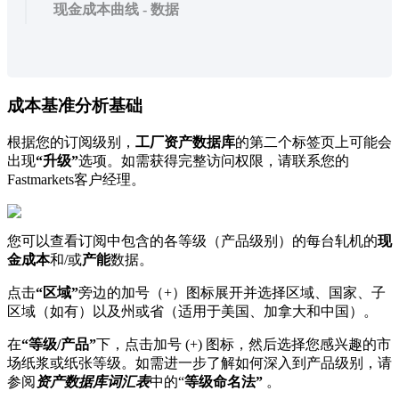
现金成本曲线 - 数据
成
本
基
准
分
析
基
础
根
据
您
的
订
阅
级
别
，
工
厂
资
产
数
据
库
的
第
二
个
标
签
页
上
可
能
会
出
现
“
升
级
”
选
项
。
如
需
获
得
完
整
访
问
权
限
，
请
联
系
您
的
Fastmarkets
客
户
经
理
。
您
可
以
查
看
订
阅
中
包
含
的
各
等
级
（
产
品
级
别
）
的
每
台
轧
机
的
现
金
成
本
和
/
或
产
能
数
据
。
点
击
“
区
域
”
旁
边
的
加
号
（
+
）
图
标
展
开
并
选
择
区
域
、
国
家
、
子
区
域
（
如
有
）
以
及
州
或
省
（
适
用
于
美
国
、
加
拿
大
和
中
国
）
。
在
“
等
级
/
产
品
”
下
，
点
击
加
号
(
+
)
图
标
，
然
后
选
择
您
感
兴
趣
的
市
场
纸
浆
或
纸
张
等
级
。
如
需
进
一
步
了
解
如
何
深
入
到
产
品
级
别
，
请
参
阅
资
产
数
据
库
词
汇
表
中
的
“
等
级
命
名
法
”
。