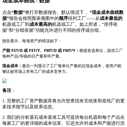
现
金
成
本
曲
线
-
数
据
点
击
“
数
据
”
将
打
开
数
据
报
告
。
默
认
情
况
下
，
“
现
金
成
本
曲
线
数
据
”
报
告
会
按
照
图
表
视
图
中
的
顺
序
排
列
工
厂
—
—
从
成
本
最
低
的
机
器
或
工
厂
到
成
本
最
高
的
机
器
或
工
厂
。
如
上
所
述
，
“
排
序
依
据
”
和
“
分
组
依
据
”
功
能
允
许
进
行
不
同
的
排
序
或
分
组
。
报
告
显
示
，
每
项
资
产
的
情
况
如
下
：
产
能
FST
/
D
或
FST
/
Y
、
FMT
/
D
或
FMT
/
Y
：
根
据
首
选
单
位
，
提
供
工
厂
每
种
产
品
/
等
级
的
日
产
量
和
年
产
量
。
现
金
成
本
：
最
后
一
列
显
示
了
工
厂
每
单
位
产
量
的
总
现
金
成
本
，
使
用
户
能
够
比
较
市
场
上
所
有
工
厂
的
成
本
竞
争
力
。
备
注
：
1
.
完
整
的
工
厂
资
产
数
据
库
将
允
许
您
查
找
有
关
纸
浆
和
造
纸
厂
的
更
多
技
术
细
节
以
及
联
系
信
息
。
2
.
我
们
的
分
析
基
石
成
本
基
准
工
具
可
提
供
每
台
机
器
和
每
个
产
品
在
每
家
工
厂
的
更
详
细
的
成
本
估
算
。
它
还
允
许
对
成
本
和
产
能
进
行
历